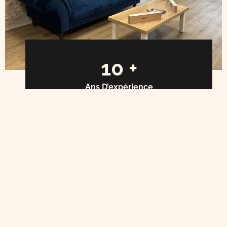
10
 +
Ans D’expérience
600
 +
Clients Satisfaits