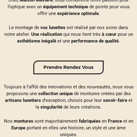
Chez
Maison Mavière
, nous combinons notre passion pour
l’optique avec un
équipement
technique
de pointe pour vous
offrir une
expérience
optimale
.
Le montage de
vos lunettes
est réalisé par nos soins dans
notre atelier.
Une
réalisation
qui nous tient très
à cœur
pour un
esthétisme inégalé
et une
performance de qualité
.
Prendre Rendez Vous
Toujours à l’affût des innovations et des nouveautés, nous vous
proposons une
collection
unique
de montures créées par des
artisans
lunetiers
d’exception, choisis pour leur
savoir-faire
et
la
singularité
de leurs créations.
Nos
montures
sont majoritairement
fabriquées
en
France
et en
Europe
portant en elles une histoire, un style et une âme
uniques.